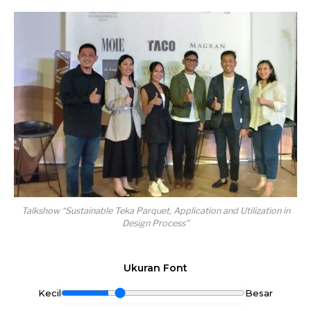
Talkshow “Sustainable Teka Parquet, Application and Utilization in
Design Process”
Ukuran Font
Kecil
Besar