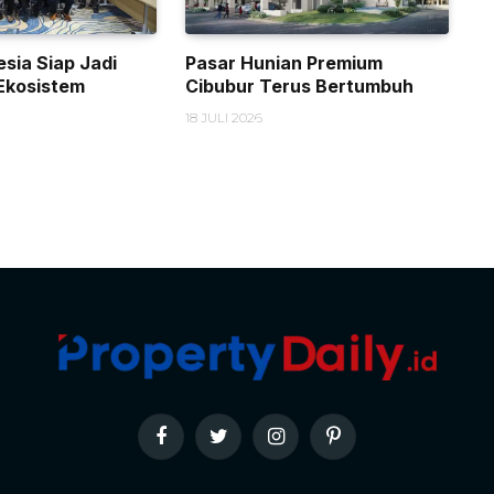
sia Siap Jadi
Pasar Hunian Premium
Ekosistem
Cibubur Terus Bertumbuh
18 JULI 2026
Facebook
Twitter
Instagram
Pinterest