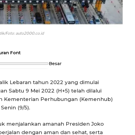
udik/Foto: auto2000.co.id
uran Font
Besar
lik Lebaran tahun 2022 yang dimulai
n Sabtu 9 Mei 2022 (H+5) telah dilalui
kan Kementerian Perhubungan (Kemenhub)
enin (9/5).
k menjalankan amanah Presiden Joko
berjalan dengan aman dan sehat, serta